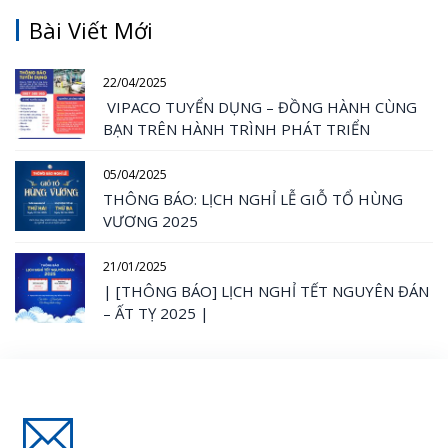
Bài Viết Mới
22/04/2025
VIPACO TUYỂN DỤNG – ĐỒNG HÀNH CÙNG
BẠN TRÊN HÀNH TRÌNH PHÁT TRIỂN
05/04/2025
THÔNG BÁO: LỊCH NGHỈ LỄ GIỖ TỔ HÙNG
VƯƠNG 2025
21/01/2025
| [THÔNG BÁO] LỊCH NGHỈ TẾT NGUYÊN ĐÁN
– ẤT TỴ 2025 |
Đăng Ký Nhận Thông Tin Mới