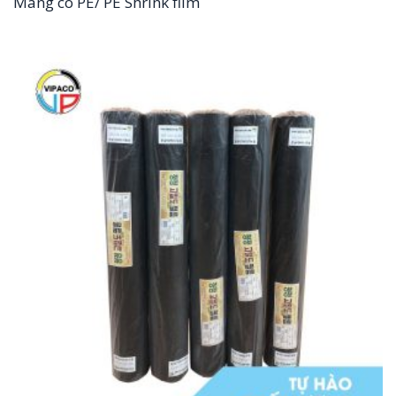
Màng co PE/ PE Shrink film