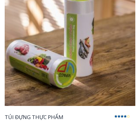
TÚI ĐỰNG THỰC PHẨM
Được
xếp
hạng
3.00
5 sao