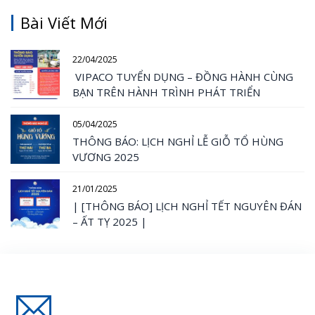
Bài Viết Mới
22/04/2025
VIPACO TUYỂN DỤNG – ĐỒNG HÀNH CÙNG
BẠN TRÊN HÀNH TRÌNH PHÁT TRIỂN
05/04/2025
THÔNG BÁO: LỊCH NGHỈ LỄ GIỖ TỔ HÙNG
VƯƠNG 2025
21/01/2025
| [THÔNG BÁO] LỊCH NGHỈ TẾT NGUYÊN ĐÁN
– ẤT TỴ 2025 |
Đăng Ký Nhận Thông Tin Mới