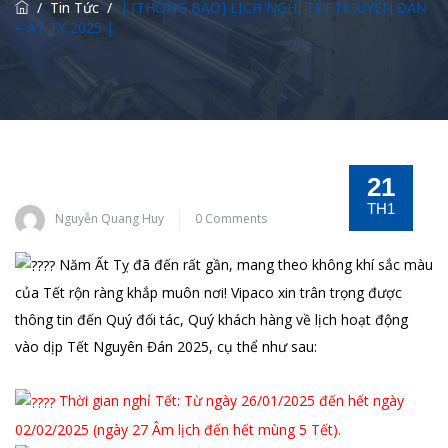
/
Tin Tức
/
| [THÔNG BÁO] LỊCH NGHỈ TẾT NGUYÊN ĐÁN
– ẤT TỴ 2025 |
21
TH1
Nguyễn Quang Huy
0 Comments
Năm Ất Tỵ đã đến rất gần, mang theo không khí sắc màu
của Tết rộn ràng khắp muôn nơi! Vipaco xin trân trọng được
thông tin đến Quý đối tác, Quý khách hàng về lịch hoạt động
vào dịp Tết Nguyên Đán 2025, cụ thể như sau:
Thời gian nghỉ Tết: Từ ngày 26/01/2025 đến hết ngày
02/02/2025 (ngày 27 Âm lịch đến hết mùng 5 Tết).