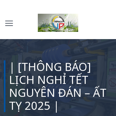
| [THÔNG BÁO]
LỊCH NGHỈ TẾT
NGUYÊN ĐÁN – ẤT
TỴ 2025 |