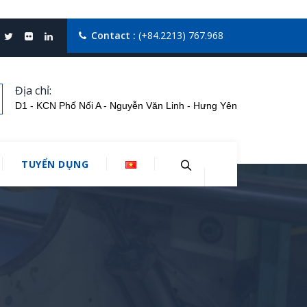
Contact :
(+84.2213) 767.968
Địa chỉ:
D1 - KCN Phố Nối A - Nguyễn Văn Linh - Hưng Yên
TUYỂN DỤNG