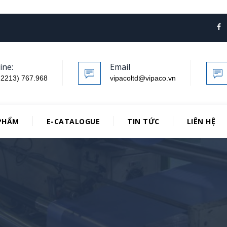
ine:
Email
.2213) 767.968
vipacoltd@vipaco.vn
PHẨM
E-CATALOGUE
TIN TỨC
LIÊN HỆ