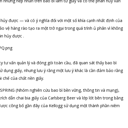
òn những nếp nhăn trên bao bì làm từ giấy và có thể phân hủy vẫn
n hủy được — và có ý nghĩa đối với một số khía cạnh nhất định của
 vệ hàng rào tạo ra một trở ngại trong quá trình ủ phân vì không
ân hủy được .
y tư vấn quản lý và đóng gói toàn cầu, đã quan sát thấy bao bì
 dụng giấy, nhưng lưu ý rằng một lưu ý khác là cần đảm bảo rằng
 chế của chất nền giấy.
p SPRING (Nhóm nghiên cứu bao bì bền vững, thông tin và mạng),
ích dẫn chai bia giấy của Carlsberg Beer và lớp lót bên trong bằng
 được công bố gần đây của Kellogg sử dụng một thành phần niêm