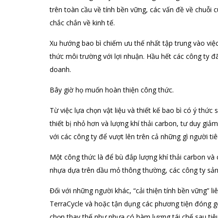
trên toàn cầu về tính bền vững, các vấn đề về chuỗi 
chắc chắn về kinh tế.
Xu hướng bao bì chiếm ưu thế nhất tập trung vào việ
thức môi trường với lợi nhuận. Hầu hết các công ty đ
doanh.
Bây giờ họ muốn hoàn thiện công thức.
Từ việc lựa chọn vật liệu và thiết kế bao bì có ý thứ
thiết bị nhỏ hơn và lượng khí thải carbon, tư duy giảm
với các công ty để vượt lên trên cả những gì người t
Một công thức là để bù đắp lượng khí thải carbon và 
nhựa dựa trên dầu mỏ thông thường, các công ty sản
Đối với những người khác, “cải thiện tính bền vững” liê
TerraCycle và hoặc tận dụng các phương tiện đóng gó
chọn thay thế như nhựa có hàm lượng tái chế sau tiêu