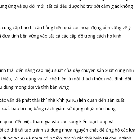
cung ứng và sự đổi mới, tất cả đều được hỗ trợ bởi cảm giác không
c cung cấp bao bì cân bằng hiệu quả các hoạt động bền vững về ý
ã đưa tính bền vững vào tất cả các cấp độ trong cách họ kinh
c sinh thái đến nâng cao hiệu suất của dây chuyền sản xuất cũng như
 thiểu, tái sử dụng và tái chế hiện là một thách thức nhất định đối
iêu dùng mong đợi về tính bền vững.
các vấn đề phát thải khí nhà kính (GHG) liên quan đến sản xuất
 xuất bao bì nhẹ bằng cách giảm sử dụng nhựa nói chung.
n quan đến việc tham gia vào các sáng kiến ​​​​loại Loop và
i có thể tái tạo tránh sử dụng nhựa nguyên chất để ủng hộ các lựa
 dùng (PCR) và nhựa có nguồn gốc từ rác thải biển tái chế, ngành