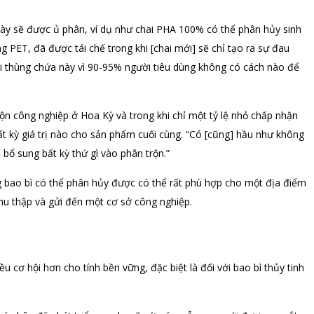
 này sẽ được ủ phân, ví dụ như chai PHA 100% có thể phân hủy sinh
g PET, đã được tái chế trong khi [chai mới] sẽ chỉ tạo ra sự đau
ới thùng chứa này vì 90-95% người tiêu dùng không có cách nào để
trộn công nghiệp ở Hoa Kỳ và trong khi chỉ một tỷ lệ nhỏ chấp nhận
t kỳ giá trị nào cho sản phẩm cuối cùng. “Có [cũng] hầu như không
bổ sung bất kỳ thứ gì vào phân trộn.”
ng bao bì có thể phân hủy được có thể rất phù hợp cho một địa điểm
thu thập và gửi đến một cơ sở công nghiệp.
u cơ hội hơn cho tính bền vững, đặc biệt là đối với bao bì thủy tinh