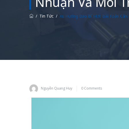
Nhuận Và Môi 
/
Tin Tức
/
Xu Hướng Bao Bì Mới: Bài Toán Cân
Nguyễn Quang Huy
0 Comments