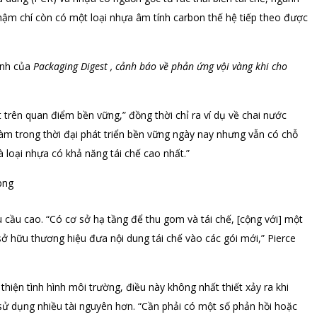
hậm chí còn có một loại nhựa âm tính carbon thế hệ tiếp theo được
hành của
Packaging Digest , cảnh báo về phản ứng vội vàng khi cho
ất trên quan điểm bền vững,” đồng thời chỉ ra ví dụ về chai nước
àm trong thời đại phát triển bền vững ngày nay nhưng vẫn có chỗ
à loại nhựa có khả năng tái chế cao nhất.”
u cầu cao. “Có cơ sở hạ tầng để thu gom và tái chế, [cộng với] một
sở hữu thương hiệu đưa nội dung tái chế vào các gói mới,” Pierce
thiện tình hình môi trường, điều này không nhất thiết xảy ra khi
ử dụng nhiều tài nguyên hơn. “Cần phải có một số phản hồi hoặc