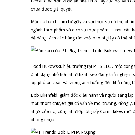
PepsiCo và đơn vị đồ ăn nhẹ Frito Lay của họ. Vẫn c
chưa được giải quyết.
Mặc dù bao bì làm từ giấy và sợi thực sự có thể phâ
ngành thực phẩm và dịch vụ thực phẩm — nhu cầu bảo
dễ dàng tách các hàng rào khỏi bao bì giấy có thể ph
Todd Bukowski, hiệu trưởng tại PTIS LLC , một công t
định dạng nhỏ hơn như thanh kẹo đang thử nghiệm sử
lớp phủ an toàn và không ảnh hưởng đến khả năng tái
Bob Lilienfeld, giám đốc điều hành và người sáng lậ
một nhóm chuyên gia cố vấn về môi trường, đồng ý, tr
nhựa của nó, cũng như lớp lót giấy Corn Flakes mới
phong nhựa.