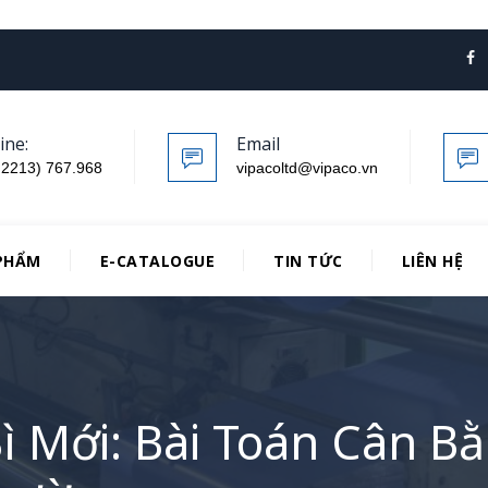
ine:
Email
.2213) 767.968
vipacoltd@vipaco.vn
PHẨM
E-CATALOGUE
TIN TỨC
LIÊN HỆ
 Mới: Bài Toán Cân Bằ