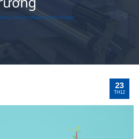
Trường
 Bằng Giữa Lợi Nhuận Và Môi Trường
23
TH12