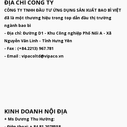
ĐỊA CHỈ CÔNG TY
CÔNG TY TNHH ĐẦU TƯ ỨNG DỤNG SẢN XUẤT BAO BÌ VIỆT
đã là một thương hiệu trong top dẫn đầu thị trường
ngành bao bì
- Địa chỉ: Đường D1 - Khu Công nghiệp Phố Nối A - Xã
Nguyễn Văn Linh - Tỉnh Hưng Yên
- Fax : (+84.2213) 967.781
- Email : vipacoltd@vipaco.vn
KINH DOANH NỘI ĐỊA
+ Ms Dương Thu Hường:
- Điện thoại: + 84 81 2078558