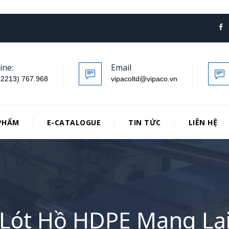
ine:
Email
.2213) 767.968
vipacoltd@vipaco.vn
PHẨM
E-CATALOGUE
TIN TỨC
LIÊN HỆ
Lót Hồ HDPE Mang Lại