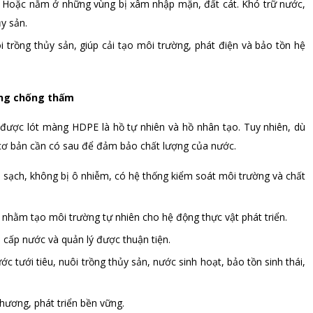
ng. Hoặc nằm ở những vùng bị xâm nhập mặn, đất cát. Khó trữ nước,
y sản.
i trồng thủy sản, giúp cải tạo môi trường, phát điện và bảo tồn hệ
àng chống thấm
 được lót màng HDPE là hồ tự nhiên và hồ nhân tạo. Tuy nhiên, dù
 cơ bản cần có sau để đảm bảo chất lượng của nước.
i sạch, không bị ô nhiễm, có hệ thống kiểm soát môi trường và chất
 nhằm tạo môi trường tự nhiên cho hệ động thực vật phát triển.
 cấp nước và quản lý được thuận tiện.
c tưới tiêu, nuôi trồng thủy sản, nước sinh hoạt, bảo tồn sinh thái,
phương, phát triển bền vững.