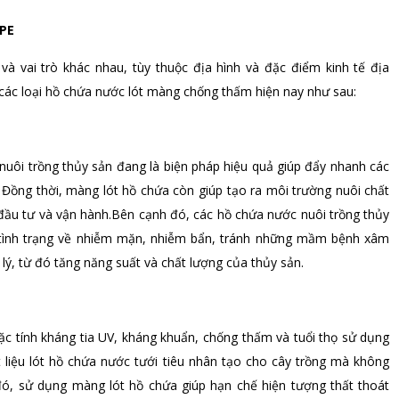
DPE
à vai trò khác nhau, tùy thuộc địa hình và đặc điểm kinh tế địa
các loại hồ chứa nước lót màng chống thấm hiện nay như sau:
uôi trồng thủy sản đang là biện pháp hiệu quả giúp đẩy nhanh các
ư. Đồng thời, màng lót hồ chứa còn giúp tạo ra môi trường nuôi chất
 đầu tư và vận hành.Bên cạnh đó, các hồ chứa nước nuôi trồng thủy
tình trạng về nhiễm mặn, nhiễm bẩn, tránh những mầm bệnh xâm
 lý, từ đó tăng năng suất và chất lượng của thủy sản.
đặc tính kháng tia UV, kháng khuẩn, chống thấm và tuổi thọ sử dụng
iệu lót hồ chứa nước tưới tiêu nhân tạo cho cây trồng mà không
ó, sử dụng màng lót hồ chứa giúp hạn chế hiện tượng thất thoát