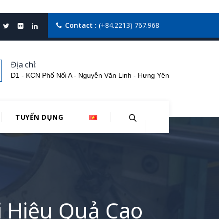
Contact :
(+84.2213) 767.968
Địa chỉ:
D1 - KCN Phố Nối A - Nguyễn Văn Linh - Hưng Yên
TUYỂN DỤNG
 Hiệu Quả Cao