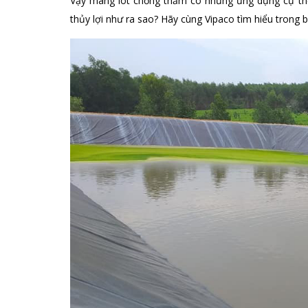
Vậy màng lót chống thấm có những ứng dụng cụ thể n
thủy lợi như ra sao? Hãy cùng Vipaco tìm hiểu trong bà