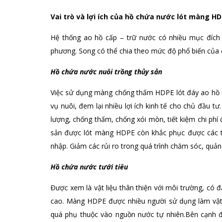
Vai trò và lợi ích của hồ chứa nước lót màng H
Hệ thống ao hồ cấp – trữ nước có nhiều mục đích v
phương. Song có thể chia theo mức độ phổ biến của 
Hồ chứa nước nuôi trồng thủy sản
Việc sử dụng màng chống thấm HDPE lót đáy ao hồ n
vụ nuôi, đem lại nhiều lợi ích kinh tế cho chủ đầu t
lượng, chống thấm, chống xói mòn, tiết kiệm chi phí
sản được lót màng HDPE còn khắc phục được các 
nhập. Giảm các rủi ro trong quá trình chăm sóc, quản
Hồ chứa nước tưới tiêu
Được xem là vật liệu thân thiện với môi trường, có 
cao. Màng HDPE được nhiều người sử dụng làm vật l
quá phụ thuộc vào nguồn nước tự nhiên.Bên cạnh đ