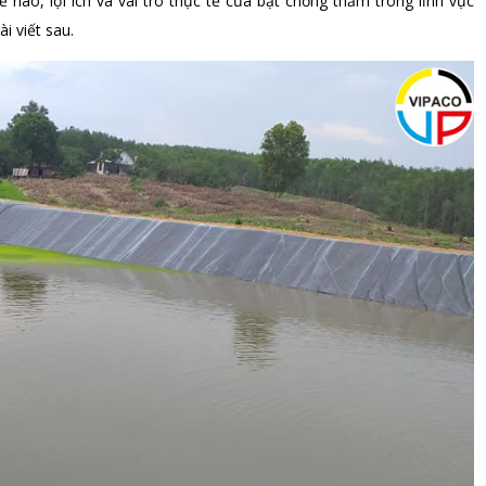
ào, lợi ích và vai trò thực tế của bạt chống thấm trong lĩnh vực
i viết sau.