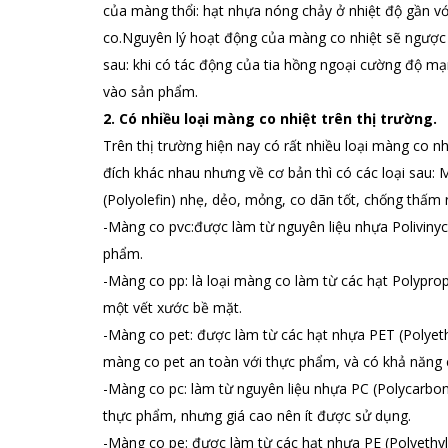
của màng thổi: hạt nhựa nóng chảy ở nhiệt độ gần với
co.Nguyên lý hoạt động của màng co nhiệt sẽ ngược 
sau: khi có tác động của tia hồng ngoại cường độ mạ
vào sản phẩm.
2. Có nhiều loại màng co nhiệt trên thị trường.
Trên thị trường hiện nay có rất nhiều loại màng co n
đích khác nhau nhưng về cơ bản thì có các loại sau:
(Polyolefin) nhẹ, dẻo, mỏng, co dãn tốt, chống thấm rấ
-Màng co pvc:được làm từ nguyên liệu nhựa Polivinyc
phẩm.
-Màng co pp: là loại màng co làm từ các hạt Polyprop
một vết xước bề mặt.
-Màng co pet: được làm từ các hạt nhựa PET (Polyeth
màng co pet an toàn với thực phẩm, và có khả năng
-Màng co pc: làm từ nguyên liệu nhựa PC (Polycarbona
thực phẩm, nhưng giá cao nên ít được sử dụng.
-Màng co pe: được làm từ các hạt nhựa PE (Polyethyl