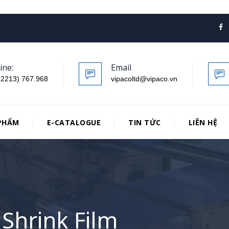
ine:
Email
.2213) 767.968
vipacoltd@vipaco.vn
PHẨM
E-CATALOGUE
TIN TỨC
LIÊN HỆ
Shrink Film