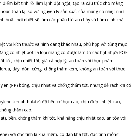
 điểm kết tinh rồi làm lạnh đột ngột, tạo ra cấu trúc cho màng
hoàn toàn lại so với nguyên lý sản xuất của màng co nhiệt như
nh hoặc hơi nhiệt sẽ làm các phân tử tan chảy và bám dính chặt
hiệt với kích thước và hình dáng khác nhau, phù hợp với từng mục
 Màng co nhiệt pof: là loại màng co được làm từ các hạt nhựa POF
t tốt, chịu nhiệt tốt, giá cả hợp lý, an toàn với thực phẩm.
lorua, dày, dòn, cứng, chống thấm kém, không an toàn với thực
ylen (PP) bóng, chịu nhiệt và chống thấm tốt, nhưng dễ rách khi có
ylene terephthalate) độ bền cơ học cao, chịu được nhiệt cao,
 chống thấm cao.
t), bền, chống thấm khí tốt, khả năng chịu nhiệt cao, an tòa với
ene) với đặc tình là khá mềm, co dãn khá tốt, đặc tính mỏng,