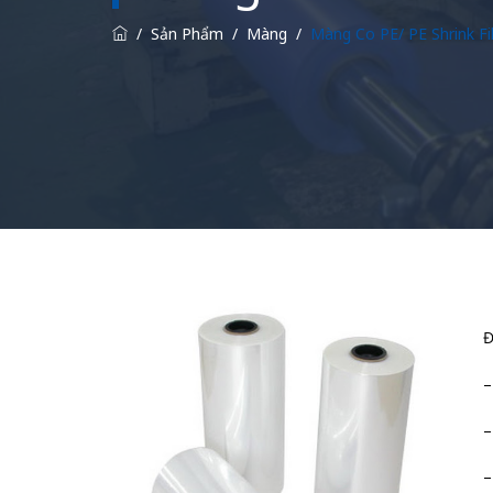
/
Sản Phẩm
/
Màng
/
Màng Co PE/ PE Shrink F
Đ
–
–
–