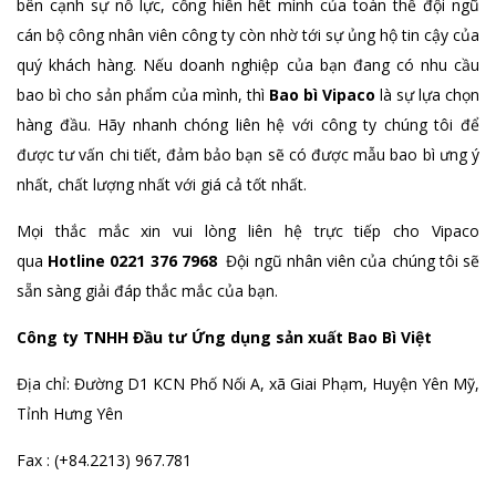
bên cạnh sự nỗ lực, cống hiến hết mình của toàn thể đội ngũ
cán bộ công nhân viên công ty còn nhờ tới sự ủng hộ tin cậy của
quý khách hàng. Nếu doanh nghiệp của bạn đang có nhu cầu
bao bì cho sản phẩm của mình, thì
Bao bì Vipaco
là sự lựa chọn
hàng đầu. Hãy nhanh chóng liên hệ với công ty chúng tôi để
được tư vấn chi tiết, đảm bảo bạn sẽ có được mẫu bao bì ưng ý
nhất, chất lượng nhất với giá cả tốt nhất.
Mọi thắc mắc xin vui lòng liên hệ trực tiếp cho Vipaco
qua
Hotline 0221 376 7968
Đội ngũ nhân viên của chúng tôi sẽ
sẵn sàng giải đáp thắc mắc của bạn.
Công ty TNHH Đầu tư Ứng dụng sản xuất Bao Bì Việt
Địa chỉ: Đường D1 KCN Phố Nối A, xã Giai Phạm, Huyện Yên Mỹ,
Tỉnh Hưng Yên
Fax : (+84.2213) 967.781