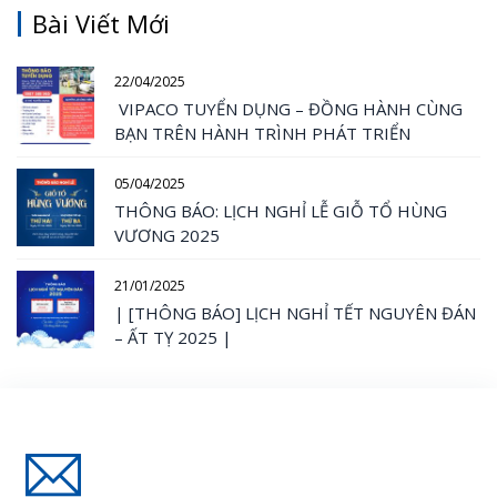
Bài Viết Mới
22/04/2025
VIPACO TUYỂN DỤNG – ĐỒNG HÀNH CÙNG
BẠN TRÊN HÀNH TRÌNH PHÁT TRIỂN
05/04/2025
THÔNG BÁO: LỊCH NGHỈ LỄ GIỖ TỔ HÙNG
VƯƠNG 2025
21/01/2025
| [THÔNG BÁO] LỊCH NGHỈ TẾT NGUYÊN ĐÁN
– ẤT TỴ 2025 |
Đăng Ký Nhận Thông Tin Mới