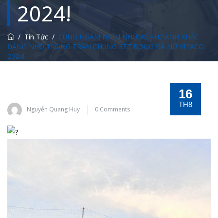
2024!
/
Tin Tức
/
CÙNG NGẮM NHÌN NHỮNG KHOẢNH KHẮC
ĐÁNG NHỚ TRONG TRẬN CHUNG KẾT BÓNG ĐÁ NỮ VIPACO
2024!
16
TH8
Nguyễn Quang Huy
0 Comments