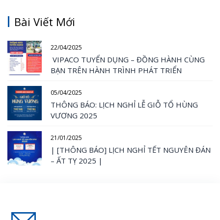
Bài Viết Mới
22/04/2025
VIPACO TUYỂN DỤNG – ĐỒNG HÀNH CÙNG
BẠN TRÊN HÀNH TRÌNH PHÁT TRIỂN
05/04/2025
THÔNG BÁO: LỊCH NGHỈ LỄ GIỖ TỔ HÙNG
VƯƠNG 2025
21/01/2025
| [THÔNG BÁO] LỊCH NGHỈ TẾT NGUYÊN ĐÁN
– ẤT TỴ 2025 |