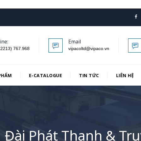
ine:
Email
.2213) 767.968
vipacoltd@vipaco.vn
PHẨM
E-CATALOGUE
TIN TỨC
LIÊN HỆ
 Đài Phát Thanh & Tr