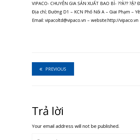
VIPACO- CHUYÊN GIA SẢN XUẤT BAO BÌ- ??À?? ?Ậ? ĐỂ 
Địa chỉ; Đường D1 – KCN Phố Nối A – Giai Phạm – Y
Email: vipacoltd@vipaco.vn – website:http://vipaco.vn
PREVIOUS
Trả lời
Your email address will not be published.