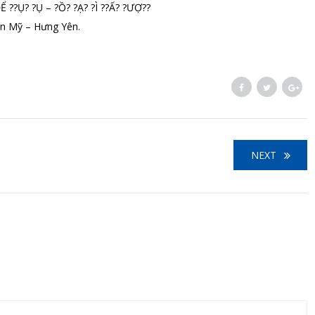
??Ụ? ?Ụ – ?Ồ? ?Ạ? ?Ì ??Ấ? ?ƯỢ??
ên Mỹ – Hưng Yên.
NEXT