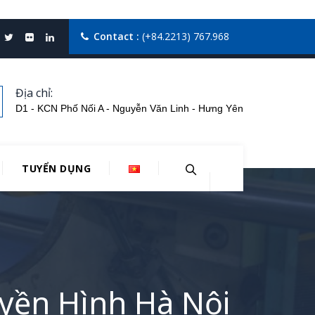
Contact :
(+84.2213) 767.968
Địa chỉ:
D1 - KCN Phố Nối A - Nguyễn Văn Linh - Hưng Yên
TUYỂN DỤNG
uyền Hình Hà Nội