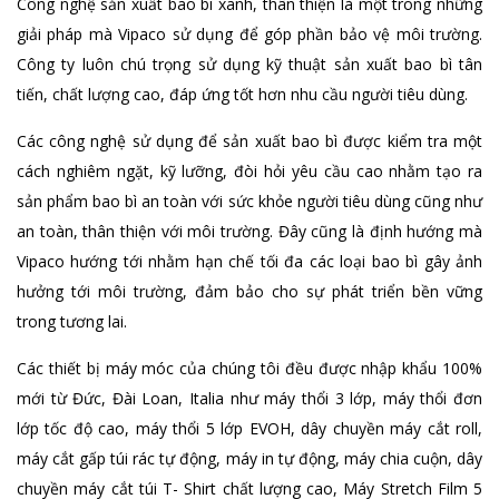
Công nghệ sản xuất bao bì xanh, thân thiện là một trong những
giải pháp mà Vipaco sử dụng để góp phần bảo vệ môi trường.
Công ty luôn chú trọng sử dụng kỹ thuật sản xuất bao bì tân
tiến, chất lượng cao, đáp ứng tốt hơn nhu cầu người tiêu dùng.
Các công nghệ sử dụng để sản xuất bao bì được kiểm tra một
cách nghiêm ngặt, kỹ lưỡng, đòi hỏi yêu cầu cao nhằm tạo ra
sản phẩm bao bì an toàn với sức khỏe người tiêu dùng cũng như
an toàn, thân thiện với môi trường. Đây cũng là định hướng mà
Vipaco hướng tới nhằm hạn chế tối đa các loại bao bì gây ảnh
hưởng tới môi trường, đảm bảo cho sự phát triển bền vững
trong tương lai.
Các thiết bị máy móc của chúng tôi đều được nhập khẩu 100%
mới từ Đức, Đài Loan, Italia như máy thổi 3 lớp, máy thổi đơn
lớp tốc độ cao, máy thổi 5 lớp EVOH, dây chuyền máy cắt roll,
máy cắt gấp túi rác tự động, máy in tự động, máy chia cuộn, dây
chuyền máy cắt túi T- Shirt chất lượng cao, Máy Stretch Film 5