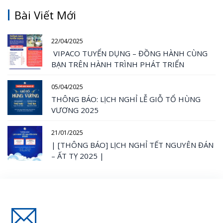
Bài Viết Mới
22/04/2025
VIPACO TUYỂN DỤNG – ĐỒNG HÀNH CÙNG
BẠN TRÊN HÀNH TRÌNH PHÁT TRIỂN
05/04/2025
THÔNG BÁO: LỊCH NGHỈ LỄ GIỖ TỔ HÙNG
VƯƠNG 2025
21/01/2025
| [THÔNG BÁO] LỊCH NGHỈ TẾT NGUYÊN ĐÁN
– ẤT TỴ 2025 |
Đăng Ký Nhận Thông Tin Mới