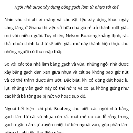
Ngôi nhà được xây dựng bằng gạch làm từ nhựa tái chế
Nhìn vào chi phí xi măng và các vật liệu xây dựng khác ngày
càng tăng ở Ghana thì việc sở hữu nhà giá rẻ trở thành một giấc
mơ với nhiều người. Tuy nhiên, Nelson Boateng khẳng định, rác
thải nhựa chính là thứ sẽ biến giấc mơ này thành hiện thực cho
những người có thu nhập thấp.
So với các tòa nhà làm bằng gạch và vữa, những ngôi nhà được
xây bằng gạch đan xen giữa nhựa và cát sẽ không bao giờ nứt
và có thể tránh được ẩm ướt. Đặc biệt, khi có động đất hoặc lũ
lụt, những viên gạch này có thể nở ra và co lại, không giống như
các khối bê tông sẽ bị nứt vỡ hoặc sụp đổ.
Ngoài tiết kiệm chi phí, Boateng cho biết các ngôi nhà bằng
gạch làm từ cát và nhựa còn rất mát mẻ do các lỗ rỗng trong
gạch ngăn cản sự truyền nhiệt từ bên ngoài vào, góp phần làm
giảm chi phí tiêu thụ điện năng.