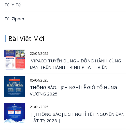
Túi Y Tế
Túi Zipper
Bài Viết Mới
22/04/2025
VIPACO TUYỂN DỤNG – ĐỒNG HÀNH CÙNG
BẠN TRÊN HÀNH TRÌNH PHÁT TRIỂN
05/04/2025
THÔNG BÁO: LỊCH NGHỈ LỄ GIỖ TỔ HÙNG
VƯƠNG 2025
21/01/2025
| [THÔNG BÁO] LỊCH NGHỈ TẾT NGUYÊN ĐÁN
– ẤT TỴ 2025 |