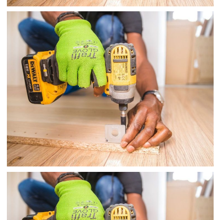
MÀNG QUẤN PALLET
TÚI ĐÔNG LẠNH CẮT
DẠNG ROLL
Heating system tune-up, Manham