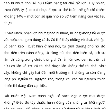
bao bì nhựa còn sở hữu tiềm năng tái chế rất lớn. Tuy nhiên,
theo WEF, tỷ lệ bao bì nhựa được tái chế toàn thế giới chỉ chiếm
khoảng 14% – một con số quá nhỏ so với tiềm năng của vật liệu
nhựa.
Ở Việt Nam, phần lớn những bao bì nhựa, ni lông không hề được
vứt hoặc thu gom đúng cách. Có thể thấy những vỏ chai, vỏ hộp,
vỏ bánh kẹo… xuất hiện ở mọi nơi, từ giữa đường phố nội đô
cho đến trên cánh đồng, từ rừng núi cho đến biển cả, lịch sự
lắm thì cũng trong chiếc thùng chứa lẫn lộn các loại rác thải, cả
hữu cơ lẫn vô cơ, cả tái chế được lẫn không thể tái chế. Như
vậy, không chỉ gây hại đến môi trường mà chúng ta còn đang
lãng phí nguồn tài nguyên rác, trong khi các tài nguyên thiên
nhiên thì đang dần cạn kiệt.
Đất nước Việt Nam xanh ngắt có sạch đẹp được mãi được
không? Điều đó tùy thuộc hành động của chúng ta! Mỗi người
dân hãy thay đổi hành vi, thói quen sử dụng túi ni lông, biết sử