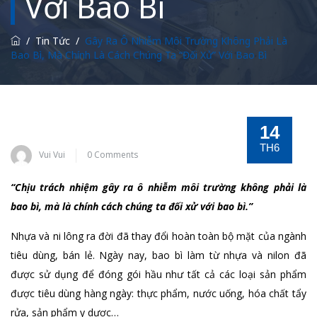
Với Bao Bì
/
Tin Tức
/
Gây Ra Ô Nhiễm Môi Trường Không Phải Là
Bao Bì, Mà Chính Là Cách Chúng Ta “Đối Xử” Với Bao Bì
14
TH6
Vui Vui
0 Comments
“Chịu trách nhiệm gây ra ô nhiễm môi trường không phải là
bao bì, mà là chính cách chúng ta đối xử với bao bì.”
Nhựa và ni lông ra đời đã thay đổi hoàn toàn bộ mặt của ngành
tiêu dùng, bán lẻ. Ngày nay, bao bì làm từ nhựa và nilon đã
được sử dụng để đóng gói hầu như tất cả các loại sản phẩm
được tiêu dùng hàng ngày: thực phẩm, nước uống, hóa chất tẩy
rửa, sản phẩm y dược…