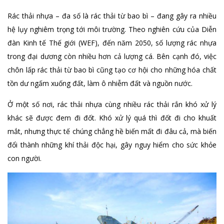
Rác thải nhựa – đa số là rác thải từ bao bì – đang gây ra nhiều
hệ lụy nghiêm trọng tới môi trường. Theo nghiên cứu của Diễn
đàn Kinh tế Thế giới (WEF), đến năm 2050, số lượng rác nhựa
trong đại dương còn nhiều hơn cả lượng cá. Bên cạnh đó, việc
chôn lấp rác thải từ bao bì cũng tạo cơ hội cho những hóa chất
tồn dư ngấm xuống đất, làm ô nhiễm đất và nguồn nước.
Ở một số nơi, rác thải nhựa cùng nhiều rác thải rắn khó xử lý
khác sẽ được đem đi đốt. Khó xử lý quá thì đốt đi cho khuất
mắt, nhưng thực tế chúng chẳng hề biến mất đi đâu cả, mà biến
đổi thành những khí thải độc hại, gây nguy hiểm cho sức khỏe
con người.