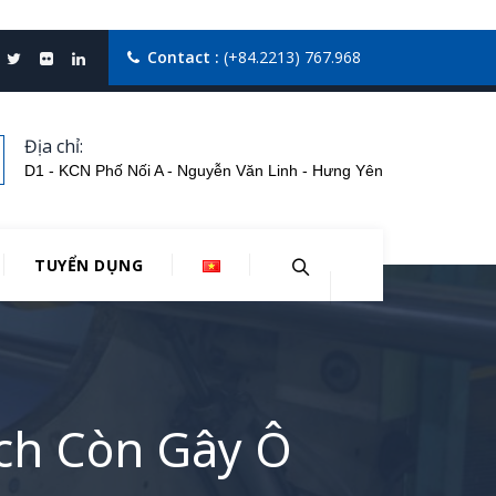
Contact :
(+84.2213) 767.968
Địa chỉ:
D1 - KCN Phố Nối A - Nguyễn Văn Linh - Hưng Yên
TUYỂN DỤNG
ách Còn Gây Ô