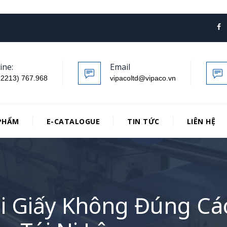
ine:
Email
.2213) 767.968
vipacoltd@vipaco.vn
PHẨM
E-CATALOGUE
TIN TỨC
LIÊN HỆ
úi Giấy Không Đúng C