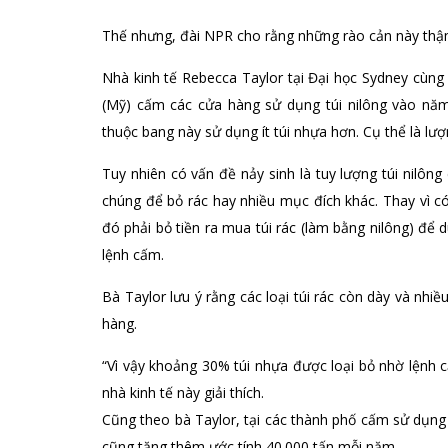
Thế nhưng, đài NPR cho rằng những rào cản này thậm 
Nhà kinh tế Rebecca Taylor tại Đại học Sydney cùng 
(Mỹ) cấm các cửa hàng sử dụng túi nilông vào nă
thuộc bang này sử dụng ít túi nhựa hơn. Cụ thể là lư
Tuy nhiên có vấn đề nảy sinh là tuy lượng túi nilô
chúng để bỏ rác hay nhiều mục đích khác. Thay vì có 
đó phải bỏ tiền ra mua túi rác (làm bằng nilông) để 
lệnh cấm.
Bà Taylor lưu ý rằng các loại túi rác còn dày và nhiề
hàng.
“Vì vậy khoảng 30% túi nhựa được loại bỏ nhờ lệnh cấ
nhà kinh tế này giải thích.
Cũng theo bà Taylor, tại các thành phố cấm sử dụng tú
cũng tăng thêm ước tính 40.000 tấn mỗi năm.