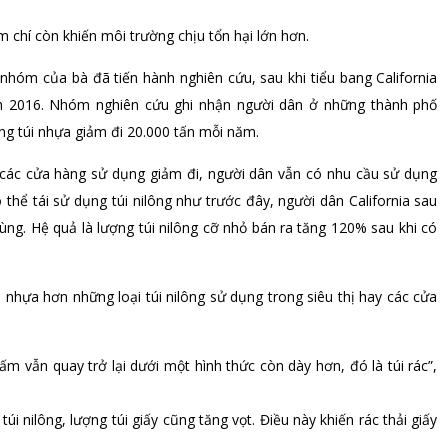
chí còn khiến môi trường chịu tổn hại lớn hơn.
nhóm của bà đã tiến hành nghiên cứu, sau khi tiểu bang California
m 2016. Nhóm nghiên cứu ghi nhận người dân ở những thành phố
ợng túi nhựa giảm đi 20.000 tấn mỗi năm.
ng các cửa hàng sử dụng giảm đi, người dân vẫn có nhu cầu sử dụng
thể tái sử dụng túi nilông như trước đây, người dân California sau
dùng. Hệ quả là lượng túi nilông cỡ nhỏ bán ra tăng 120% sau khi có
u nhựa hơn những loại túi nilông sử dụng trong siêu thị hay các cửa
m vẫn quay trở lại dưới một hình thức còn dày hơn, đó là túi rác”,
i nilông, lượng túi giấy cũng tăng vọt. Điều này khiến rác thải giấy